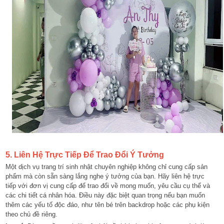
5. Liên Hệ Trực Tiếp Để Trao Đổi Ý Tưởng
Một dịch vụ trang trí sinh nhật chuyên nghiệp không chỉ cung cấp sản
phẩm mà còn sẵn sàng lắng nghe ý tưởng của bạn. Hãy liên hệ trực
tiếp với đơn vị cung cấp để trao đổi về mong muốn, yêu cầu cụ thể và
các chi tiết cá nhân hóa. Điều này đặc biệt quan trọng nếu bạn muốn
thêm các yếu tố độc đáo, như tên bé trên backdrop hoặc các phụ kiện
theo chủ đề riêng.