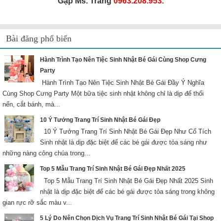
Gặp Ms. Trang
0963.208.953.
Bài đăng phổ biến
Hành Trình Tạo Nên Tiệc Sinh Nhật Bé Gái Cùng Shop Cưng
Party
Hành Trình Tạo Nên Tiệc Sinh Nhật Bé Gái Đầy Ý Nghĩa
Cùng Shop Cưng Party Một bữa tiệc sinh nhật không chỉ là dịp để thổi
nến, cắt bánh, mà...
10 Ý Tưởng Trang Trí Sinh Nhật Bé Gái Đẹp
10 Ý Tưởng Trang Trí Sinh Nhật Bé Gái Đẹp Như Cổ Tích
Sinh nhật là dịp đặc biệt để các bé gái được tỏa sáng như
những nàng công chúa trong...
Top 5 Mẫu Trang Trí Sinh Nhật Bé Gái Đẹp Nhất 2025
Top 5 Mẫu Trang Trí Sinh Nhật Bé Gái Đẹp Nhất 2025 Sinh
nhật là dịp đặc biệt để các bé gái được tỏa sáng trong không
gian rực rỡ sắc màu v...
5 Lý Do Nên Chọn Dịch Vụ Trang Trí Sinh Nhật Bé Gái Tại Shop