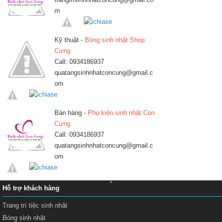
m
Kỹ thuật -
Bóng sinh nhật Shop
Cưng
Call: 0934186937
quatangsinhnhatconcung@gmail.c
om
Bán hàng -
Phụ kiện sinh nhật Con
Cưng
Call: 0934186937
quatangsinhnhatconcung@gmail.c
om
Hỗ trợ khách hàng
Trang trí tiệc sinh nhật
Bóng sinh nhật