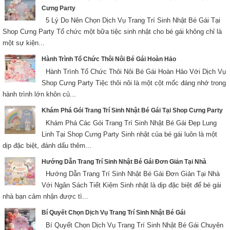
Cưng Party
5 Lý Do Nên Chọn Dịch Vụ Trang Trí Sinh Nhật Bé Gái Tại
Shop Cưng Party Tổ chức một bữa tiệc sinh nhật cho bé gái không chỉ là
một sự kiện...
Hành Trình Tổ Chức Thôi Nôi Bé Gái Hoàn Hảo
Hành Trình Tổ Chức Thôi Nôi Bé Gái Hoàn Hảo Với Dịch Vụ
Shop Cưng Party Tiệc thôi nôi là một cột mốc đáng nhớ trong
hành trình lớn khôn củ...
Khám Phá Gói Trang Trí Sinh Nhật Bé Gái Tại Shop Cưng Party
Khám Phá Các Gói Trang Trí Sinh Nhật Bé Gái Đẹp Lung
Linh Tại Shop Cưng Party Sinh nhật của bé gái luôn là một
dịp đặc biệt, đánh dấu thêm...
Hướng Dẫn Trang Trí Sinh Nhật Bé Gái Đơn Giản Tại Nhà
Hướng Dẫn Trang Trí Sinh Nhật Bé Gái Đơn Giản Tại Nhà
Với Ngân Sách Tiết Kiệm Sinh nhật là dịp đặc biệt để bé gái
nhà bạn cảm nhận được tì...
Bí Quyết Chọn Dịch Vụ Trang Trí Sinh Nhật Bé Gái
Bí Quyết Chọn Dịch Vụ Trang Trí Sinh Nhật Bé Gái Chuyên