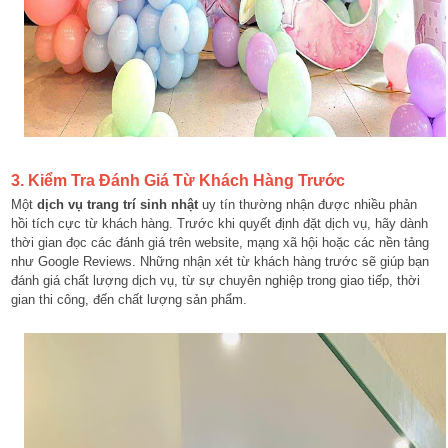
3. Kiểm Tra Đánh Giá Từ Khách Hàng Trước
Một
dịch vụ trang trí sinh nhật
uy tín thường nhận được nhiều phản
hồi tích cực từ khách hàng. Trước khi quyết định đặt dịch vụ, hãy dành
thời gian đọc các đánh giá trên website, mạng xã hội hoặc các nền tảng
như Google Reviews. Những nhận xét từ khách hàng trước sẽ giúp bạn
đánh giá chất lượng dịch vụ, từ sự chuyên nghiệp trong giao tiếp, thời
gian thi công, đến chất lượng sản phẩm.