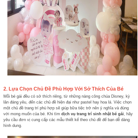
2. Lựa Chọn Chủ Đề Phù Hợp Với Sở Thích Của Bé
Mỗi bé gái đều có sở thích riêng, từ những nàng công chúa Disney, kỳ
lân đáng yêu, đến các chủ đề hiện đại như pastel hay hoa lá. Việc chọn
một chủ đề trang trí phù hợp sẽ giúp bữa tiệc trở nên ý nghĩa và đúng
với mong muốn của bé. Khi tìm
dịch vụ trang trí sinh nhật bé gái
, hãy
yêu cầu đơn vị cung cấp các mẫu thiết kế theo chủ đề để bạn dễ dàng
hình dung.