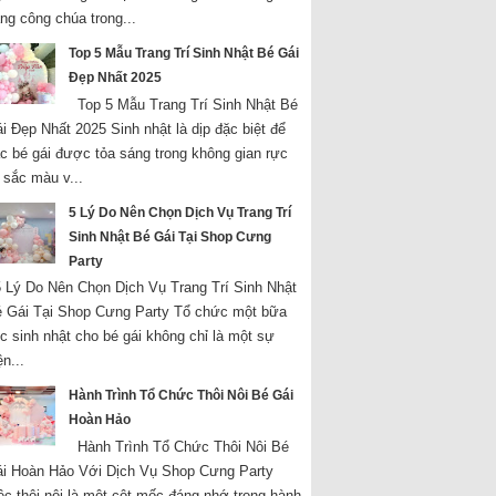
ng công chúa trong...
Top 5 Mẫu Trang Trí Sinh Nhật Bé Gái
Đẹp Nhất 2025
Top 5 Mẫu Trang Trí Sinh Nhật Bé
i Đẹp Nhất 2025 Sinh nhật là dịp đặc biệt để
c bé gái được tỏa sáng trong không gian rực
 sắc màu v...
5 Lý Do Nên Chọn Dịch Vụ Trang Trí
Sinh Nhật Bé Gái Tại Shop Cưng
Party
Lý Do Nên Chọn Dịch Vụ Trang Trí Sinh Nhật
 Gái Tại Shop Cưng Party Tổ chức một bữa
ệc sinh nhật cho bé gái không chỉ là một sự
ện...
Hành Trình Tổ Chức Thôi Nôi Bé Gái
Hoàn Hảo
Hành Trình Tổ Chức Thôi Nôi Bé
i Hoàn Hảo Với Dịch Vụ Shop Cưng Party
ệc thôi nôi là một cột mốc đáng nhớ trong hành