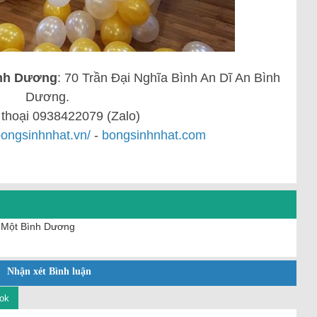
ình Dương
: 70 Trần Đại Nghĩa Bình An Dĩ An Bình
Dương.
 thoại 0938422079 (Zalo)
/bongsinhnhat.vn/
-
bongsinhnhat.com
u Một Bình Dương
Nhận xét Bình luận
ok