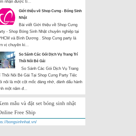
m nhận được tì...
Giới thiệu về Shop Cưng - Bóng Sinh
Nhật
Bài viết Giới thiệu về Shop Cưng
rty - Shop Bóng Sinh Nhật chuyên nghiệp tại
HCM và Bình Dương . Shop Cưng party là
n vị chuyên ki...
So Sánh Các Gói Dịch Vụ Trang Trí
Thôi Nôi Bé Gái
So Sánh Các Gói Dịch Vụ Trang
í Thôi Nôi Bé Gái Tại Shop Cưng Party Tiệc
ôi nôi là một cột mốc đáng nhớ, đánh dấu hành
ình một năm đ...
Xem mẫu và đặt set bóng sinh nhật
Online Free Ship
ps://bongsinhnhat.vn/