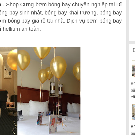
n
- Shop Cưng bơm bóng bay chuyên nghiệp tại Dĩ
óng bay sinh nhật, bóng bay khai trương, bóng bay
ơm bóng bay giá rẻ tại nhà. Dịch vụ bơm bóng bay
í hellium an toàn.
Bé
bữ
cắ
Bé
bi