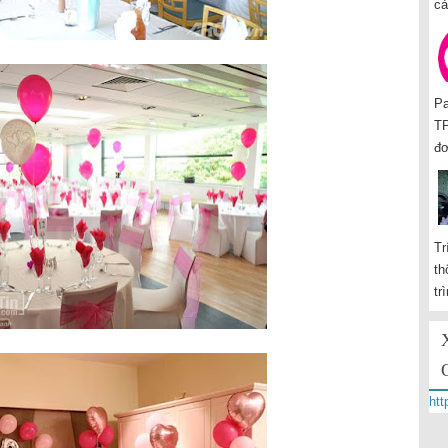
cả
Pa
TP
đơ
Tr
th
tr
htt