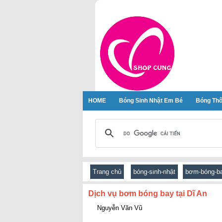
HOME
Bóng Sinh Nhật Em Bé
Bóng Thô
Trang chủ
bóng-sinh-nhật
bơm-bóng-b
Dịch vụ bơm bóng bay tại Dĩ An
Nguyễn Văn Vũ