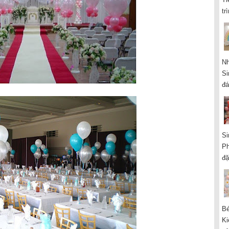
tr
Nh
Si
đá
Si
Ph
đặ
Bé
Ki