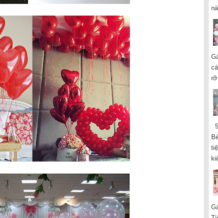
nà
Gá
cá
rỡ
5 
Bé
ti
ki
Gá
Ti